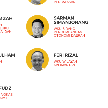
PERBATASAN
SARMAN
AMZAH
SIMANJORANG
H
ALUKU
WKU BIDANG
UA, DAN
PENGEMBANGAN
T
OTONOMI DAERAH
ZULHAM
FERI RIZAL
H
WKU WILAYAH
KALIMANTAN
FUDZ
 VOKASI
KASI