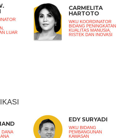
W.
CARMELITA
I
HARTOTO
INATOR
WKU KOORDINATOR
BIDANG PENINGKATAN
N,
KUALITAS MANUSIA,
DAN LUAR
RISTEK DAN INOVASI
IKASI
EDY SURYADI
MAND
WKU BIDANG
 DANA
PEMBANGUNAN
RANA
KAWASAN